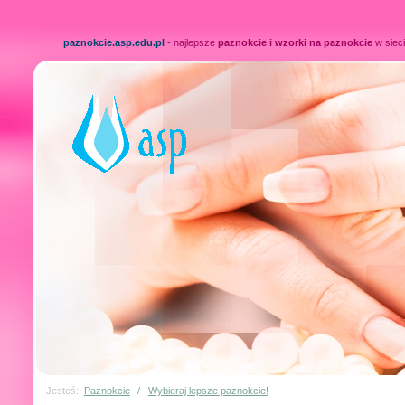
paznokcie.asp.edu.pl
- najlepsze
paznokcie i wzorki na paznokcie
w sieci
Jesteś:
Paznokcie
/
Wybieraj lepsze paznokcie!